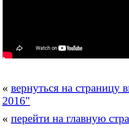
«
вернуться на страницу 
2016"
«
перейти на главную стр
© 2008 - 2026
Полиуретанэкс - выстав