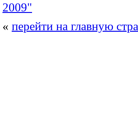
2009"
«
перейти на главную стр
© 2008 - 2026
Полиуретанэкс - выстав
производства
. Все права защищены. | 
Возрастно
Перепечатка и использование текстов
Полиуретанэкс - только с письменн
выставка Криоген-Экспо
|
выста