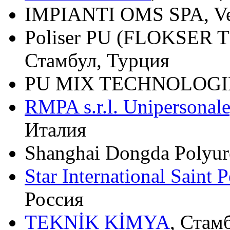
IMPIANTI OMS SPA, Vera
Poliser PU (FLOKSER T
Стамбул, Турция
PU MIX TECHNOLOGIES 
RMPA s.r.l. Unipersonal
Италия
Shanghai Dongda Polyure
Star International Saint 
Россия
TEKNİK KİMYA
, Стам