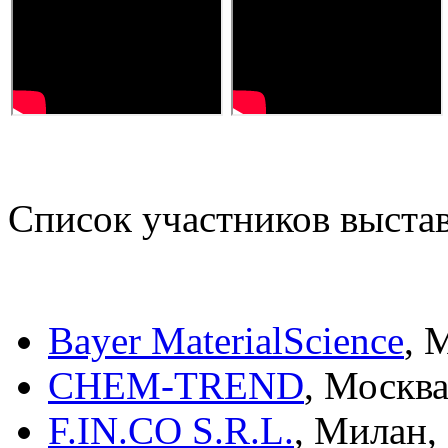
Список участников выстав
Bayer MaterialScience
, 
CHEM-TREND
, Москва
F.IN.CO S.R.L.
, Милан,