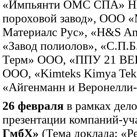
«Импьянти ОМС СПА» Н
пороховой завод», ООО 
Материалс Рус», «H&S A
«Завод полиолов», «С.П.
Терм» ООО, «ППУ 21 ВЕ
ООО, «Kimteks Kimya Teksti
«Айгенманн и Веронелли-
26 февраля
в рамках дел
презентации компаний-уч
ГмбХ»
(Тема доклада: «