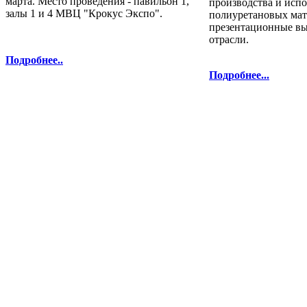
марта. Место проведения - павильон 1,
производства и исп
залы 1 и 4 МВЦ "Крокус Экспо".
полиуретановых мат
презентационные в
отрасли.
Подробнее..
Подробнее...
полиуретановых материалов и технол
Телефоны: 8 800 333-78-25, 8 (495
Перепечатка и использование текстов
Полиуретанэкс - только с письменн
выставка Криоген-Экспо
|
выста