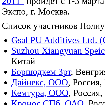
2011"
пройдет с 1-3 март
Экспо, г. Москва.
Список участников Полиур
Gsal PU Additives Ltd.
Suzhou Xiangyuan Speica
Китай
Боршодкем Зрт
, Венгри
Дайнекс, ООО
, Россия,
Кемтура, ООО
, Россия
Кронос СПб, ОАО
, Рос