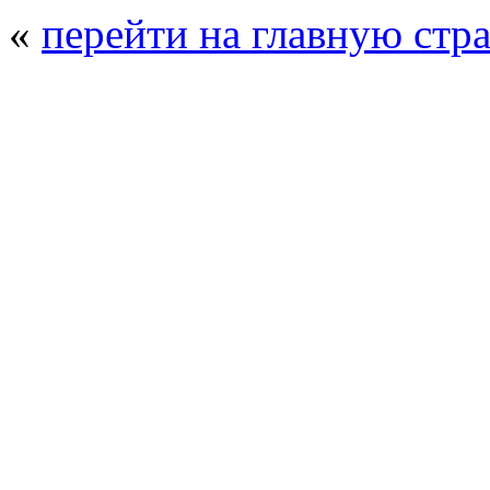
«
перейти на главную стр
© 2008 - 2026
Полиуретанэкс - выстав
производства
. Все права защищены. | 
Возрастно
Перепечатка и использование текстов
Полиуретанэкс - только с письменн
выставка Криоген-Экспо
|
выста