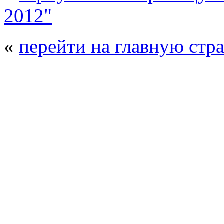
2012"
«
перейти на главную стр
© 2008 - 2026
Полиуретанэкс - выстав
производства
. Все права защищены. | 
Возрастно
Перепечатка и использование текстов
Полиуретанэкс - только с письменн