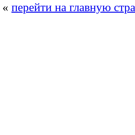
«
перейти на главную стр
© 2008 - 2026
Полиуретанэкс - выстав
производства
. Все права защищены. | 
Возрастно
Перепечатка и использование текстов
Полиуретанэкс - только с письменн