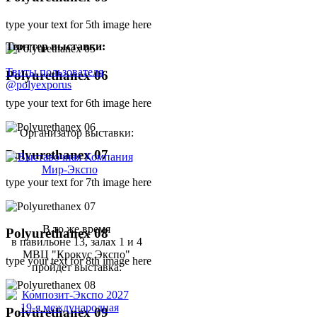
type your text for 5th image here
Твиттер выставки:
Твиты пользователя
Polyurethanex 06
@polyexporus
type your text for 6th image here
Организатор выставки:
Polyurethanex 07
type your text for 7th image here
В то же время
Polyurethanex 08
в павильоне 13, залах 1 и 4
МВЦ "Крокус Экспо"
type your text for 8th image here
пройдет выставка:
Polyurethanex 09