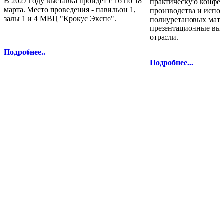
В 2027 году выставка пройдёт с 16 по 18
практическую конф
марта. Место проведения - павильон 1,
производства и исп
залы 1 и 4 МВЦ "Крокус Экспо".
полиуретановых мат
презентационные в
отрасли.
Подробнее..
Подробнее...
полиуретановых материалов и технол
Телефоны: 8 800 333-78-25, 8 (495
Перепечатка и использование текстов
Полиуретанэкс - только с письменн
выставка Криоген-Экспо
|
выста