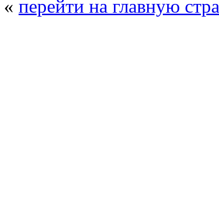
«
перейти на главную стр
© 2008 - 2026
Полиуретанэкс - выстав
производства
. Все права защищены. | 
Возрастно
Перепечатка и использование текстов
Полиуретанэкс - только с письменн
выставка Криоген-Экспо
|
выста