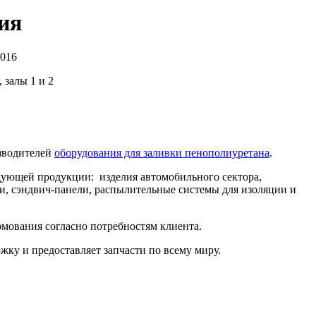
лия
2016
 залы 1 и 2
изводителей
оборудования для заливки пенополиуретана
.
едующей продукции: изделия автомобильного сектора,
ки, сэндвич-панели, распылительные системы для изоляции и
мования согласно потребностям клиента.
ку и предоставляет запчасти по всему миру.