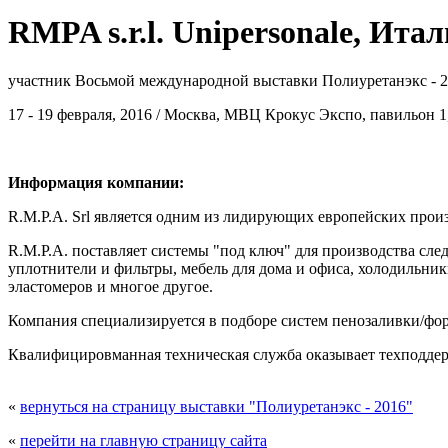
RMPA s.r.l. Unipersonale, Ита
участник Восьмой международной выставки Полиуретанэкс - 
17 - 19 февраля, 2016 / Москва, МВЦ Крокус Экспо, павильон 1,
Информация компании:
R.M.P.A. Srl является одним из лидирующих европейских про
R.M.P.A. поставляет системы "под ключ" для производства сл
уплотнители и фильтры, мебель для дома и офиса, холодильни
эластомеров и многое другое.
Компания специализируется в подборе систем пенозаливки/фор
Квалифицировманная техническая служба оказывает техподдерж
«
вернуться на страницу выставки "Полиуретанэкс - 2016"
«
перейти на главную страницу сайта