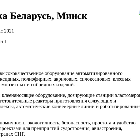
ка Беларусь, Минск
с 2021
он 1
 высококачественное оборудование автоматизированного
оксидных, полиэфирных, акриловых, силоксановых, клеевых
композитных и гибридных изделий.
: клеенаносящее оборудование, дозирующие станции эластомеро
дготовительные реакторы приготовления связующих и
лексы, автоматические конвейерные линии и роботизированны
омичность, экологичность, безопасность, простота и удобство
проектами для предприятий судостроения, авиастроения,
транах СНГ.