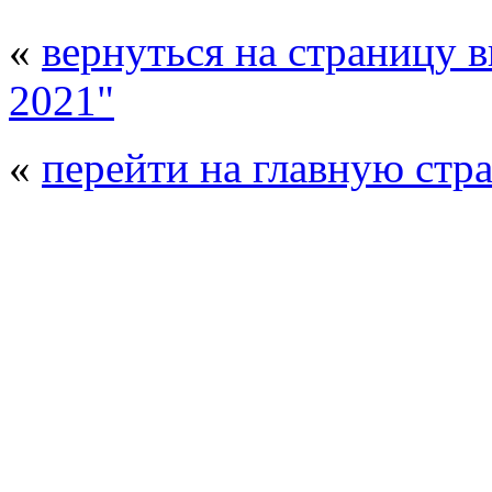
«
вернуться на страницу 
2021"
«
перейти на главную стр
© 2008 - 2026
Полиуретанэкс - выстав
производства
. Все права защищены. | 
Возрастно
Перепечатка и использование текстов
Полиуретанэкс - только с письменн
выставка Криоген-Экспо
|
выста