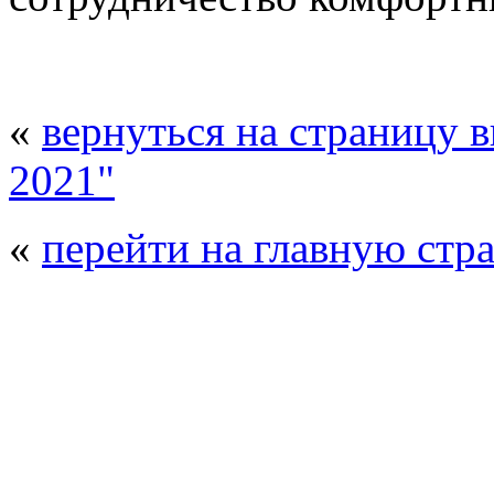
«
вернуться на страницу 
2021"
«
перейти на главную стр
© 2008 - 2026
Полиуретанэкс - выстав
производства
. Все права защищены. | 
Возрастно
Перепечатка и использование текстов
Полиуретанэкс - только с письменн