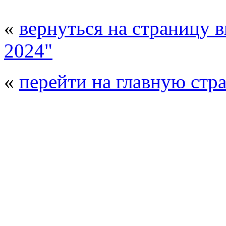
«
вернуться на страницу 
2024"
«
перейти на главную стр
© 2008 - 2026
Полиуретанэкс - выстав
производства
. Все права защищены. | 
Возрастно
Перепечатка и использование текстов
Полиуретанэкс - только с письменн
выставка Криоген-Экспо
|
выста