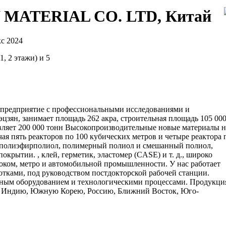
ATERIAL CO. LTD, Китай
с 2024
, 2 этажи) и 5
ое предприятие с профессиональными исследованиями и
цзян, занимает площадь 262 акра, строительная площадь 105 00
вляет 200 000 тонн Высокопроизводительные новые материалы н
я пять реакторов по 100 кубических метров и четыре реактора 
м полиэфирполиол, полимерный полиол и смешанный полиол,
окрытии. , клей, герметик, эластомер (CASE) и т. д., широко
оком, метро и автомобильной промышленности. У нас работает
отками, под руководством постдокторской рабочей станции.
нным оборудованием и технологическими процессами. Продукци
я в Индию, Южную Корею, Россию, Ближний Восток, Юго-