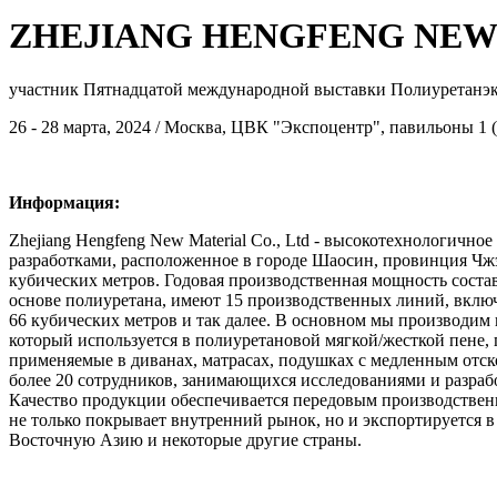
ZHEJIANG HENGFENG NEW M
участник Пятнадцатой международной выставки Полиуретанэк
26 - 28 марта, 2024 / Москва, ЦВК "Экспоцентр", павильоны 1 (1
Информация:
Zhejiang Hengfeng New Material Co., Ltd - высокотехнологичн
разработками, расположенное в городе Шаосин, провинция Чжэ
кубических метров. Годовая производственная мощность соста
основе полиуретана, имеют 15 производственных линий, включа
66 кубических метров и так далее. В основном мы производи
который используется в полиуретановой мягкой/жесткой пене, п
применяемые в диванах, матрасах, подушках с медленным отск
более 20 сотрудников, занимающихся исследованиями и разраб
Качество продукции обеспечивается передовым производстве
не только покрывает внутренний рынок, но и экспортируетс
Восточную Азию и некоторые другие страны.